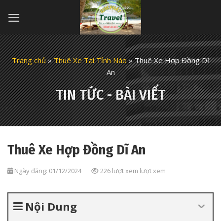
Skip
to
content
Trang chủ
»
Thuê Xe Tại Tỉnh Nào
»
Thuê Xe Hợp Đồng Dĩ
An
TIN TỨC - BÀI VIẾT
Thuê Xe Hợp Đồng Dĩ An
Ngày đăng: 01/12/2024
226 lượt xem lượt xem
Nội Dung