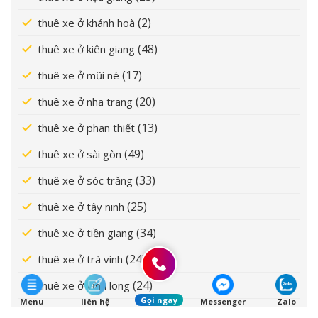
(2)
thuê xe ở khánh hoà
(48)
thuê xe ở kiên giang
(17)
thuê xe ở mũi né
(20)
thuê xe ở nha trang
(13)
thuê xe ở phan thiết
(49)
thuê xe ở sài gòn
(33)
thuê xe ở sóc trăng
(25)
thuê xe ở tây ninh
(34)
thuê xe ở tiền giang
(24)
thuê xe ở trà vinh
(24)
thuê xe ở vĩnh long
Gọi ngay
Menu
liên hệ
Messenger
Zalo
(29)
thuê xe ở vũng tàu