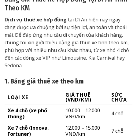
Theo KM
Dịch vụ thuê xe hợp đồng
tại Dĩ An hiện nay ngày
càng được ưa chuộng bởi sự tiện lợi, an toàn và thoải
mái. Để đáp ứng nhu cầu di chuyển của khách hàng,
chúng tôi xin giới thiệu bảng giá thuê xe tính theo km,
phù hợp với nhiều nhu cầu khác nhau, từ xe nhỏ 4 chỗ
đến các dòng xe VIP như Limousine, Kia Carnival hay
Sedona.
1. Bảng giá thuê xe theo km
GIÁ THUÊ
SỨC
LOẠI XE
(VND/KM)
CHỨA
Xe 4 chỗ (xe phổ
10.000 – 12.000
4 chỗ
thông)
VNĐ/km
Xe 7 chỗ (Innova,
12.000 – 15.000
7 chỗ
Fortuner)
VNĐ/km