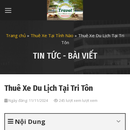
Skip
to
content
Trang chủ
»
Thuê Xe Tại Tỉnh Nào
»
Thuê Xe Du Lịch Tại Tri
Tôn
TIN TỨC - BÀI VIẾT
Thuê Xe Du Lịch Tại Tri Tôn
Ngày đăng: 11/11/2024
245 lượt xem lượt xem
Nội Dung