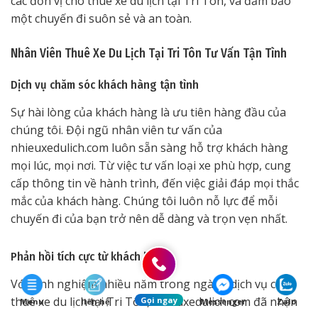
các đơn vị cho thuê xe du lịch tại Tri Tôn, và đảm bảo
một chuyến đi suôn sẻ và an toàn.
Nhân Viên Thuê Xe Du Lịch Tại Tri Tôn Tư Vấn Tận Tình
Dịch vụ chăm sóc khách hàng tận tình
Sự hài lòng của khách hàng là ưu tiên hàng đầu của
chúng tôi. Đội ngũ nhân viên tư vấn của
nhieuxedulich.com luôn sẵn sàng hỗ trợ khách hàng
mọi lúc, mọi nơi. Từ việc tư vấn loại xe phù hợp, cung
cấp thông tin về hành trình, đến việc giải đáp mọi thắc
mắc của khách hàng. Chúng tôi luôn nỗ lực để mỗi
chuyến đi của bạn trở nên dễ dàng và trọn vẹn nhất.
Phản hồi tích cực từ khách hàng
Với kinh nghiệm nhiều năm trong ngành dịch vụ cho
thuê xe du lịch tại Tri Tôn, nhieuxedulich.com đã nhận
Gọi ngay
Menu
liên hệ
Messenger
Zalo