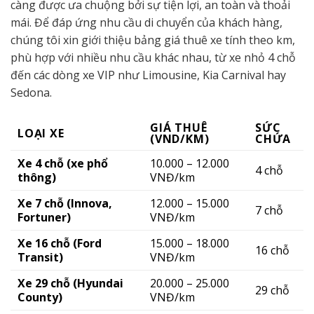
càng được ưa chuộng bởi sự tiện lợi, an toàn và thoải
mái. Để đáp ứng nhu cầu di chuyển của khách hàng,
chúng tôi xin giới thiệu bảng giá thuê xe tính theo km,
phù hợp với nhiều nhu cầu khác nhau, từ xe nhỏ 4 chỗ
đến các dòng xe VIP như Limousine, Kia Carnival hay
Sedona.
GIÁ THUÊ
SỨC
LOẠI XE
(VND/KM)
CHỨA
Xe 4 chỗ (xe phổ
10.000 – 12.000
4 chỗ
thông)
VNĐ/km
Xe 7 chỗ (Innova,
12.000 – 15.000
7 chỗ
Fortuner)
VNĐ/km
Xe 16 chỗ (Ford
15.000 – 18.000
16 chỗ
Transit)
VNĐ/km
Xe 29 chỗ (Hyundai
20.000 – 25.000
29 chỗ
County)
VNĐ/km