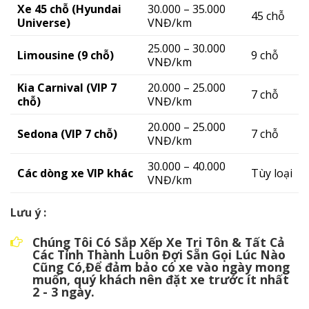
Xe 45 chỗ (Hyundai
30.000 – 35.000
45 chỗ
Universe)
VNĐ/km
25.000 – 30.000
Limousine (9 chỗ)
9 chỗ
VNĐ/km
Kia Carnival (VIP 7
20.000 – 25.000
7 chỗ
chỗ)
VNĐ/km
20.000 – 25.000
Sedona (VIP 7 chỗ)
7 chỗ
VNĐ/km
30.000 – 40.000
Các dòng xe VIP khác
Tùy loại
VNĐ/km
Lưu ý :
Chúng Tôi Có Sắp Xếp Xe Tri Tôn & Tất Cả
Các Tỉnh Thành Luôn Đợi Sẵn Gọi Lúc Nào
Cũng Có,Để đảm bảo có xe vào ngày mong
muốn, quý khách nên đặt xe trước ít nhất
2 - 3 ngày.