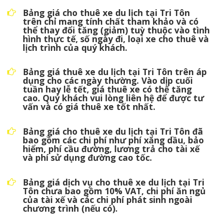
Bảng giá cho thuê xe du lịch tại Tri Tôn
trên chỉ mang tính chất tham khảo và có
thể thay đổi tăng (giảm) tuỳ thuộc vào tình
hình thực tế, số ngày đi, loại xe cho thuê và
lịch trình của quý khách.
Bảng giá thuê xe du lịch tại Tri Tôn trên áp
dụng cho các ngày thường. Vào dịp cuối
tuần hay lễ tết, giá thuê xe có thể tăng
cao. Quý khách vui lòng liên hệ để được tư
vấn và có giá thuê xe tốt nhất.
Bảng giá cho thuê xe du lịch tại Tri Tôn đã
bao gồm các chi phí như phí xăng dầu, bảo
hiểm, phí cầu đường, lương trả cho tài xế
và phí sử dụng đường cao tốc.
Bảng giá dịch vụ cho thuê xe du lịch tại Tri
Tôn chưa bao gồm 10% VAT, chi phí ăn ngủ
của tài xế và các chi phí phát sinh ngoài
chương trình (nếu có).