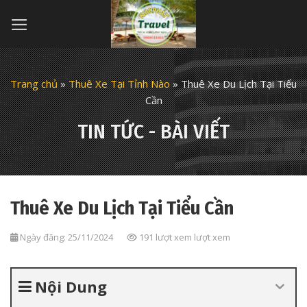
Skip
to
content
Trang chủ
»
Thuê Xe Tại Tỉnh Nào
»
Thuê Xe Du Lịch Tại Tiểu
Cần
TIN TỨC - BÀI VIẾT
Thuê Xe Du Lịch Tại Tiểu Cần
Ngày đăng: 25/11/2024
191 lượt xem lượt xem
Nội Dung