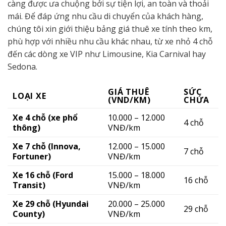
càng được ưa chuộng bởi sự tiện lợi, an toàn và thoải
mái. Để đáp ứng nhu cầu di chuyển của khách hàng,
chúng tôi xin giới thiệu bảng giá thuê xe tính theo km,
phù hợp với nhiều nhu cầu khác nhau, từ xe nhỏ 4 chỗ
đến các dòng xe VIP như Limousine, Kia Carnival hay
Sedona.
GIÁ THUÊ
SỨC
LOẠI XE
(VND/KM)
CHỨA
Xe 4 chỗ (xe phổ
10.000 – 12.000
4 chỗ
thông)
VNĐ/km
Xe 7 chỗ (Innova,
12.000 – 15.000
7 chỗ
Fortuner)
VNĐ/km
Xe 16 chỗ (Ford
15.000 – 18.000
16 chỗ
Transit)
VNĐ/km
Xe 29 chỗ (Hyundai
20.000 – 25.000
29 chỗ
County)
VNĐ/km