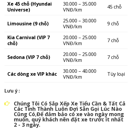
Xe 45 chỗ (Hyundai
30.000 – 35.000
45 chỗ
Universe)
VNĐ/km
25.000 – 30.000
Limousine (9 chỗ)
9 chỗ
VNĐ/km
Kia Carnival (VIP 7
20.000 – 25.000
7 chỗ
chỗ)
VNĐ/km
20.000 – 25.000
Sedona (VIP 7 chỗ)
7 chỗ
VNĐ/km
30.000 – 40.000
Các dòng xe VIP khác
Tùy loại
VNĐ/km
Lưu ý :
Chúng Tôi Có Sắp Xếp Xe Tiểu Cần & Tất Cả
Các Tỉnh Thành Luôn Đợi Sẵn Gọi Lúc Nào
Cũng Có,Để đảm bảo có xe vào ngày mong
muốn, quý khách nên đặt xe trước ít nhất
2 - 3 ngày.