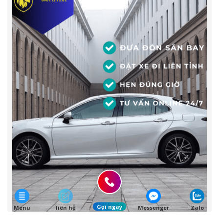
Gọi ngay
Menu
liên hệ
Messenger
Zalo