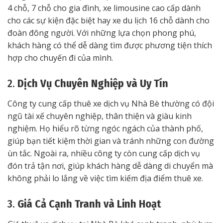
4 chỗ, 7 chỗ cho gia đình, xe limousine cao cấp dành
cho các sự kiện đặc biệt hay xe du lịch 16 chỗ dành cho
đoàn đông người. Với những lựa chọn phong phú,
khách hàng có thể dễ dàng tìm được phương tiện thích
hợp cho chuyến đi của mình.
2.
Dịch Vụ Chuyên Nghiệp và Uy Tín
Công ty cung cấp thuê xe dịch vụ Nhà Bè thường có đội
ngũ tài xế chuyên nghiệp, thân thiện và giàu kinh
nghiệm. Họ hiểu rõ từng ngóc ngách của thành phố,
giúp bạn tiết kiệm thời gian và tránh những con đường
ùn tắc. Ngoài ra, nhiều công ty còn cung cấp dịch vụ
đón trả tận nơi, giúp khách hàng dễ dàng di chuyển mà
không phải lo lắng về việc tìm kiếm địa điểm thuê xe.
3.
Giá Cả Cạnh Tranh và Linh Hoạt