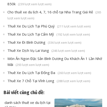
850k
(239 lượt xem lượt xem)
Cho thuê xe du lịch 4, 7, 16 chỗ tại Nha Trang Giá Rẻ
(265
lượt xem lượt xem)
Thuê Xe Du Lịch Tại Phú Quý
(211 lượt xem lượt xem)
Thuê Xe Du Lịch Tại Cẩm Mỹ
(192 lượt xem lượt xem)
Thuê Xe Đi Bình Dương
(336 lượt xem lượt xem)
Thuê Xe Dịch Vụ Lai Vung
(246 lượt xem lượt xem)
Món Ăn Ngon Đặc Sản Bình Dương Du Khách Ăn 1 Lần Nhớ
Mãi
(293 lượt xem lượt xem)
Thuê Xe Du Lịch Tại Đống Đa
(260 lượt xem lượt xem)
Thuê Xe 7 Chỗ Tại Vĩnh Long
(288 lượt xem lượt xem)
Bài viết cùng chủ đề:
danh sách thuê xe du lịch tại
cà mau