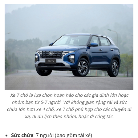
Xe 7 chỗ là lựa chọn hoàn hảo cho các gia đình lớn hoặc
nhóm bạn từ 5-7 người. Với không gian rộng rãi và sức
chứa lớn hơn xe 4 chỗ, xe 7 chỗ phù hợp cho các chuyến đi
xa, đi du lịch theo nhóm, hoặc đi công tác.
Sức chứa
: 7 người (bao gồm tài xế)