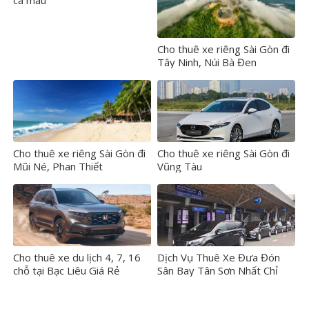
Cho thuê xe riêng Sài Gòn đi
Tây Ninh, Núi Bà Đen
Cho thuê xe riêng Sài Gòn đi
Cho thuê xe riêng Sài Gòn đi
Mũi Né, Phan Thiết
Vũng Tàu
Cho thuê xe du lịch 4, 7, 16
Dịch Vụ Thuê Xe Đưa Đón
chỗ tại Bạc Liêu Giá Rẻ
Sân Bay Tân Sơn Nhất Chỉ
250.000 vnđ