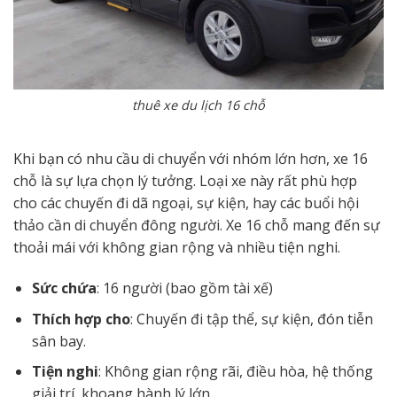
thuê xe du lịch 16 chỗ
Khi bạn có nhu cầu di chuyển với nhóm lớn hơn, xe 16
chỗ là sự lựa chọn lý tưởng. Loại xe này rất phù hợp
cho các chuyến đi dã ngoại, sự kiện, hay các buổi hội
thảo cần di chuyển đông người. Xe 16 chỗ mang đến sự
thoải mái với không gian rộng và nhiều tiện nghi.
Sức chứa
: 16 người (bao gồm tài xế)
Thích hợp cho
: Chuyến đi tập thể, sự kiện, đón tiễn
sân bay.
Tiện nghi
: Không gian rộng rãi, điều hòa, hệ thống
giải trí, khoang hành lý lớn.