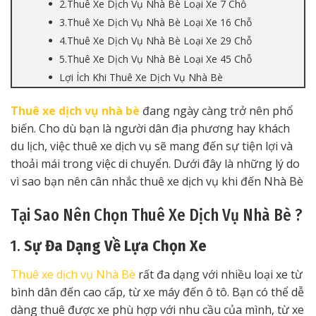
2.Thuê Xe Dịch Vụ Nhà Bè Loại Xe 7 Chỗ
3.Thuê Xe Dịch Vụ Nhà Bè Loại Xe 16 Chỗ
4.Thuê Xe Dịch Vụ Nhà Bè Loại Xe 29 Chỗ
5.Thuê Xe Dịch Vụ Nhà Bè Loại Xe 45 Chỗ
Lợi Ích Khi Thuê Xe Dịch Vụ Nhà Bè
Thuê xe dịch vụ nhà bè
đang ngày càng trở nên phổ
biến. Cho dù bạn là người dân địa phương hay khách
du lịch, việc thuê xe dịch vụ sẽ mang đến sự tiện lợi và
thoải mái trong việc di chuyển. Dưới đây là những lý do
vì sao bạn nên cân nhắc thuê xe dịch vụ khi đến Nhà Bè
Tại Sao Nên Chọn Thuê Xe Dịch Vụ Nhà Bè ?
1.
Sự Đa Dạng Về Lựa Chọn Xe
Thuê xe dịch vụ Nhà Bè
rất đa dạng với nhiều loại xe từ
bình dân đến cao cấp, từ xe máy đến ô tô. Bạn có thể dễ
dàng thuê được xe phù hợp với nhu cầu của mình, từ xe