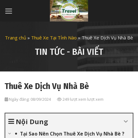
Skip
to
content
Trang chủ
»
Thuê Xe Tại Tỉnh Nào
»
Thuê Xe Dịch Vụ Nhà Bè
TIN TỨC - BÀI VIẾT
Thuê Xe Dịch Vụ Nhà Bè
Ngày đăng: 08/09/2024
249 lượt xem lượt xem
Nội Dung
Tại Sao Nên Chọn Thuê Xe Dịch Vụ Nhà Bè ?