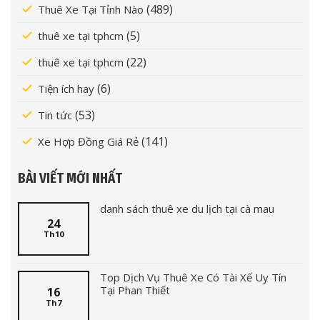
(489)
Thuê Xe Tại Tỉnh Nào
(5)
thuê xe tại tphcm
(22)
thuê xe tại tphcm
(6)
Tiện ích hay
(53)
Tin tức
(141)
Xe Hợp Đồng Giá Rẻ
BÀI VIẾT MỚI NHẤT
danh sách thuê xe du lịch tại cà mau
24
Th10
Top Dịch Vụ Thuê Xe Có Tài Xế Uy Tín
Tại Phan Thiết
16
Th7