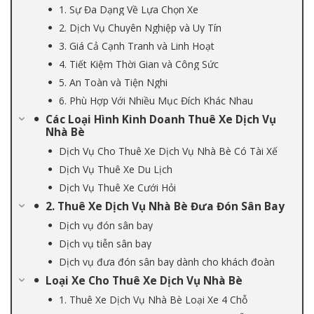
1. Sự Đa Dạng Về Lựa Chọn Xe
2. Dịch Vụ Chuyên Nghiệp và Uy Tín
3. Giá Cả Cạnh Tranh và Linh Hoạt
4. Tiết Kiệm Thời Gian và Công Sức
5. An Toàn và Tiện Nghi
6. Phù Hợp Với Nhiều Mục Đích Khác Nhau
Các Loại Hình Kinh Doanh Thuê Xe Dịch Vụ
Nhà Bè
Dịch Vụ Cho Thuê Xe Dịch Vụ Nhà Bè Có Tài Xế
Dịch Vụ Thuê Xe Du Lịch
Dịch Vụ Thuê Xe Cưới Hỏi
2. Thuê Xe Dịch Vụ Nhà Bè Đưa Đón Sân Bay
Dịch vụ đón sân bay
Dịch vụ tiễn sân bay
Dịch vụ đưa đón sân bay dành cho khách đoàn
Loại Xe Cho Thuê Xe Dịch Vụ Nhà Bè
1. Thuê Xe Dịch Vụ Nhà Bè Loại Xe 4 Chỗ