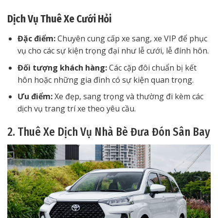
Dịch Vụ Thuê Xe Cưới Hỏi
Đặc điểm:
Chuyên cung cấp xe sang, xe VIP để phục
vụ cho các sự kiện trọng đại như lễ cưới, lễ đính hôn.
Đối tượng khách hàng:
Các cặp đôi chuẩn bị kết
hôn hoặc những gia đình có sự kiện quan trọng.
Ưu điểm:
Xe đẹp, sang trọng và thường đi kèm các
dịch vụ trang trí xe theo yêu cầu.
2. Thuê Xe Dịch Vụ Nhà Bè Đưa Đón Sân Bay