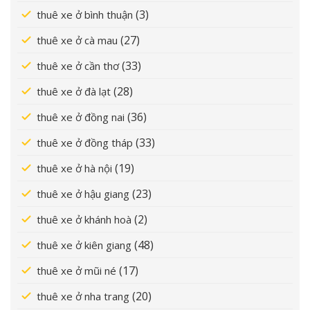
(3)
thuê xe ở bình thuận
(27)
thuê xe ở cà mau
(33)
thuê xe ở cần thơ
(28)
thuê xe ở đà lạt
(36)
thuê xe ở đồng nai
(33)
thuê xe ở đồng tháp
(19)
thuê xe ở hà nội
(23)
thuê xe ở hậu giang
(2)
thuê xe ở khánh hoà
(48)
thuê xe ở kiên giang
(17)
thuê xe ở mũi né
(20)
thuê xe ở nha trang