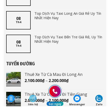
Top Dịch Vụ Taxi Long An Giá Rẻ Uy Tín
Nhất Hiện Nay
08
Th4
Top Dịch Vụ Taxi Bến Tre Giá Rẻ, Uy Tín
Nhất Hiện Nay
08
Th4
TUYẾN ĐƯỜNG
Thuê Xe Từ Cà Mau Đi Long An
Khoảng
2.100.000
₫
–
2.200.000
₫
giá:
từ
Thuê Xe Từ Cà Mau Đi Tiền Giang
2.100.000₫
Khoảng
2.000.000
₫
–
2.100.000
₫
đến
Gọi ngay
Menu
liên hệ
Messenger
Zalo
giá:
2.200.000₫