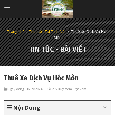
Skip
to
content
Trang chủ
»
Thuê Xe Tại Tỉnh Nào
»
Thuê Xe Dịch Vụ Hóc
Môn
TIN TỨC - BÀI VIẾT
Thuê Xe Dịch Vụ Hóc Môn
Ngày đăng: 08/09/2024
277 lượt xem lượt xem
Nội Dung