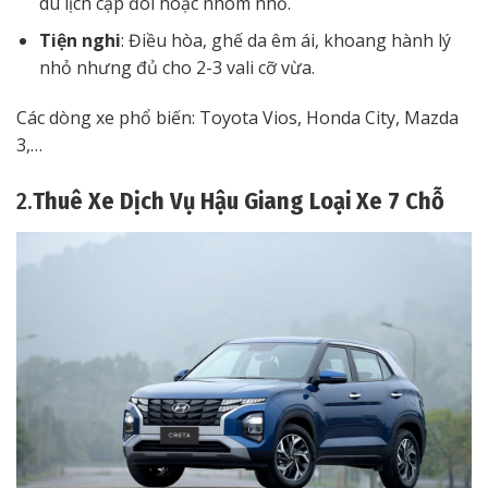
du lịch cặp đôi hoặc nhóm nhỏ.
Tiện nghi
: Điều hòa, ghế da êm ái, khoang hành lý
nhỏ nhưng đủ cho 2-3 vali cỡ vừa.
Các dòng xe phổ biến: Toyota Vios, Honda City, Mazda
3,…
2.
Thuê Xe Dịch Vụ Hậu Giang Loại Xe 7 Chỗ