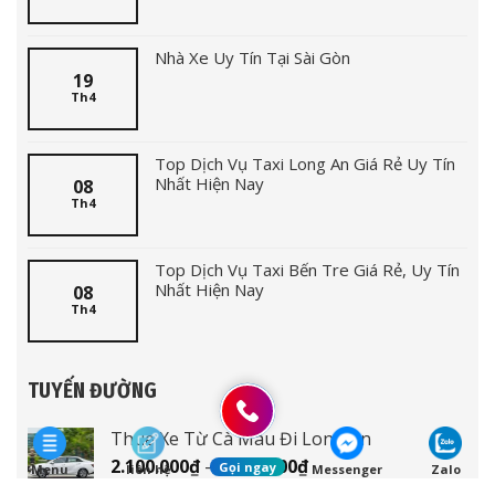
Nhà Xe Uy Tín Tại Sài Gòn
19
Th4
Top Dịch Vụ Taxi Long An Giá Rẻ Uy Tín
Nhất Hiện Nay
08
Th4
Top Dịch Vụ Taxi Bến Tre Giá Rẻ, Uy Tín
Nhất Hiện Nay
08
Th4
TUYẾN ĐƯỜNG
Thuê Xe Từ Cà Mau Đi Long An
Khoảng
2.100.000
₫
–
2.200.000
₫
Gọi ngay
Menu
liên hệ
Messenger
Zalo
giá: