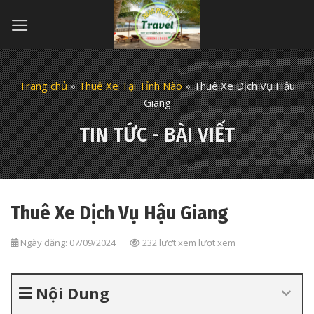
Skip
to
content
Trang chủ
»
Thuê Xe Tại Tỉnh Nào
»
Thuê Xe Dịch Vụ Hậu
Giang
TIN TỨC - BÀI VIẾT
Thuê Xe Dịch Vụ Hậu Giang
Ngày đăng: 07/09/2024
232 lượt xem lượt xem
Nội Dung