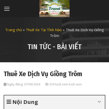
Skip
to
content
Trang chủ
»
Thuê Xe Tại Tỉnh Nào
»
Thuê Xe Dịch Vụ Giồng
Trôm
TIN TỨC - BÀI VIẾT
Thuê Xe Dịch Vụ Giồng Trôm
Ngày đăng: 07/09/2024
259 lượt xem lượt xem
Nội Dung