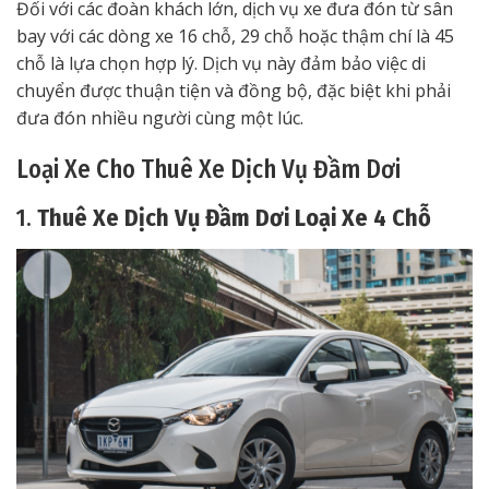
Đối với các đoàn khách lớn, dịch vụ xe đưa đón từ sân
bay với các dòng xe 16 chỗ, 29 chỗ hoặc thậm chí là 45
chỗ là lựa chọn hợp lý. Dịch vụ này đảm bảo việc di
chuyển được thuận tiện và đồng bộ, đặc biệt khi phải
đưa đón nhiều người cùng một lúc.
Loại Xe Cho Thuê Xe Dịch Vụ Đầm Dơi
1.
Thuê Xe Dịch Vụ Đầm Dơi Loại Xe 4 Chỗ