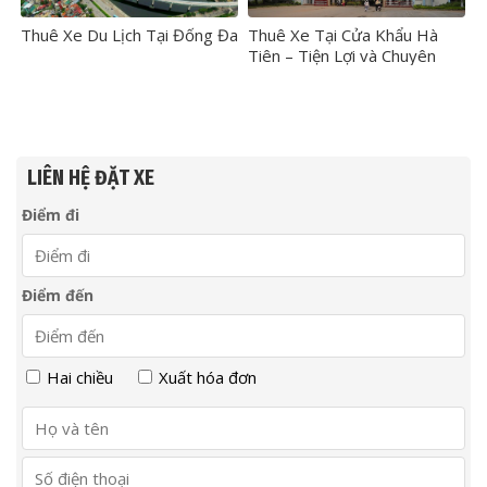
Thuê Xe Du Lịch Tại Đống Đa
Thuê Xe Tại Cửa Khẩu Hà
Tiên – Tiện Lợi và Chuyên
Nghiệp
LIÊN HỆ ĐẶT XE
Điểm đi
Điểm đến
Hai chiều
Xuất hóa đơn