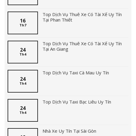
Top Dịch Vụ Thuê Xe Có Tài Xế Uy Tín
Tại Phan Thiết
16
Th7
Top Dịch Vụ Thuê Xe Có Tài Xế Uy Tín
Tại An Giang
24
Th4
Top Dịch Vụ Taxi Cà Mau Uy Tín
24
Th4
Top Dịch Vụ Taxi Bạc Liêu Uy Tín
24
Th4
Nhà Xe Uy Tín Tại Sài Gòn