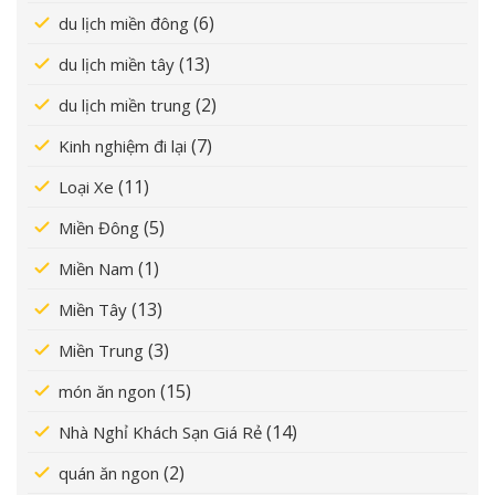
(6)
du lịch miền đông
(13)
du lịch miền tây
(2)
du lịch miền trung
(7)
Kinh nghiệm đi lại
(11)
Loại Xe
(5)
Miền Đông
(1)
Miền Nam
(13)
Miền Tây
(3)
Miền Trung
(15)
món ăn ngon
(14)
Nhà Nghỉ Khách Sạn Giá Rẻ
(2)
quán ăn ngon