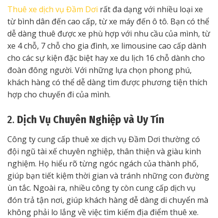
Thuê xe dịch vụ Đầm Dơi
rất đa dạng với nhiều loại xe
từ bình dân đến cao cấp, từ xe máy đến ô tô. Bạn có thể
dễ dàng thuê được xe phù hợp với nhu cầu của mình, từ
xe 4 chỗ, 7 chỗ cho gia đình, xe limousine cao cấp dành
cho các sự kiện đặc biệt hay xe du lịch 16 chỗ dành cho
đoàn đông người. Với những lựa chọn phong phú,
khách hàng có thể dễ dàng tìm được phương tiện thích
hợp cho chuyến đi của mình.
2.
Dịch Vụ Chuyên Nghiệp và Uy Tín
Công ty cung cấp thuê xe dịch vụ Đầm Dơi thường có
đội ngũ tài xế chuyên nghiệp, thân thiện và giàu kinh
nghiệm. Họ hiểu rõ từng ngóc ngách của thành phố,
giúp bạn tiết kiệm thời gian và tránh những con đường
ùn tắc. Ngoài ra, nhiều công ty còn cung cấp dịch vụ
đón trả tận nơi, giúp khách hàng dễ dàng di chuyển mà
không phải lo lắng về việc tìm kiếm địa điểm thuê xe.