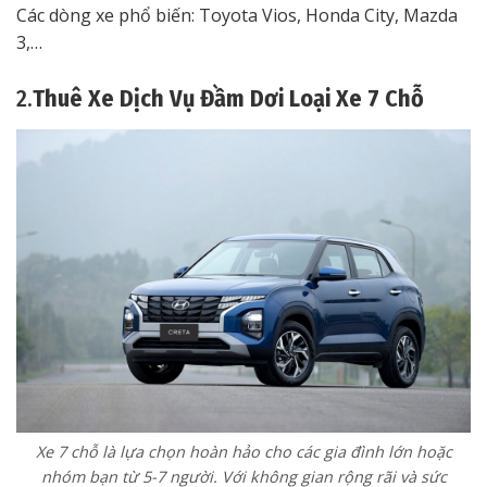
Các dòng xe phổ biến: Toyota Vios, Honda City, Mazda
3,…
2.
Thuê Xe Dịch Vụ Đầm Dơi Loại Xe 7 Chỗ
Xe 7 chỗ là lựa chọn hoàn hảo cho các gia đình lớn hoặc
nhóm bạn từ 5-7 người. Với không gian rộng rãi và sức