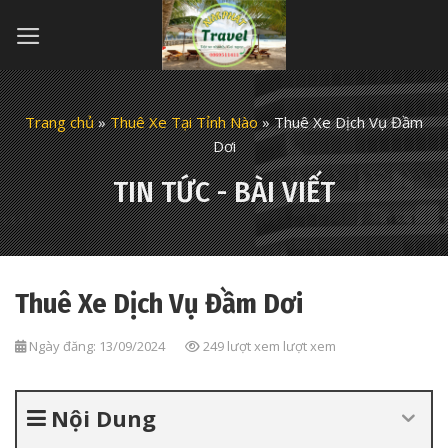
Skip
to
content
Trang chủ
»
Thuê Xe Tại Tỉnh Nào
»
Thuê Xe Dịch Vụ Đầm
Dơi
TIN TỨC - BÀI VIẾT
Thuê Xe Dịch Vụ Đầm Dơi
Ngày đăng: 13/09/2024
249 lượt xem lượt xem
Nội Dung