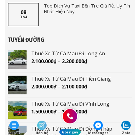
Top Dịch Vụ Taxi Bến Tre Giá Rẻ, Uy Tín
Nhất Hiện Nay
08
Th4
TUYẾN ĐƯỜNG
Thuê Xe Từ Cà Mau Đi Long An
Khoảng
2.100.000
₫
–
2.200.000
₫
giá:
từ
Thuê Xe Từ Cà Mau Đi Tiền Giang
2.100.000₫
Khoảng
2.000.000
₫
–
2.100.000
₫
đến
giá:
2.200.000₫
từ
Thuê Xe Từ Cà Mau Đi Vĩnh Long
2.000.000₫
Khoảng
1.500.000
₫
–
1.600.000
₫
đến
giá:
2.100.000₫
từ
Thuê Xe Từ Cà Mau Đi Đồng Tháp
1.500.000₫
Gọi ngay
Menu
liên hệ
Messenger
Zalo
Khoảng
1.800.000
₫
–
1.900.000
₫
đến