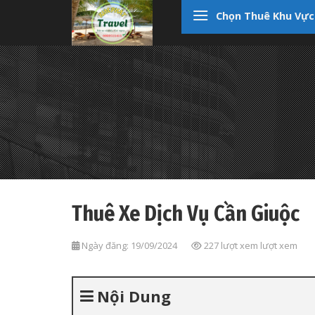
Skip
Chọn Thuê Khu Vực
to
content
Thuê Xe Dịch Vụ Cần Giuộc
Ngày đăng: 19/09/2024
227 lượt xem lượt xem
Nội Dung