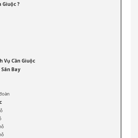
 Giuộc ?
h Vụ Cần Giuộc
n Sân Bay
 đoàn
c
hỗ
ỗ
hỗ
hỗ