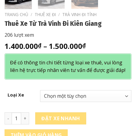
TRANG CHỦ
/
THUÊ XE ĐI
/
TRÀ VINH ĐI TỈNH
Thuê Xe Từ Trà Vinh Đi Kiên Giang
206 lượt xem
Khoảng
1.400.000
–
1.500.000
₫
₫
giá:
từ
Để có thông tin chi tiết từng loại xe thuê, vui lòng
1.400.000₫
liên hệ trực tiếp nhân viên tư vấn để được giải đáp!
đến
1.500.000₫
Loại Xe
Thuê Xe Từ Trà Vinh Đi Kiên Giang số lượng
ĐẶT XE NHANH
THÊM VÀO GIỎ HÀNG