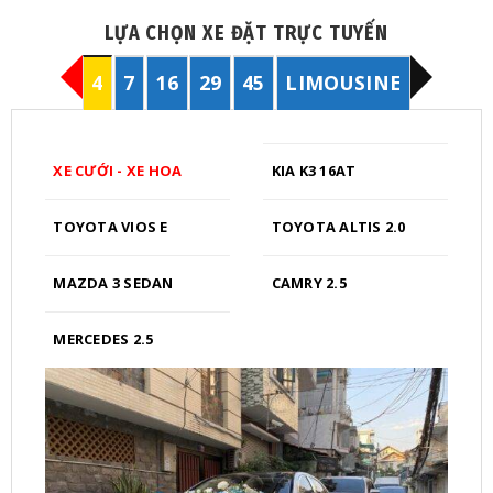
này
có
có
nhiều
LỰA CHỌN XE ĐẶT TRỰC TUYẾN
nhiều
biến
biến
thể.
4
7
16
29
45
LIMOUSINE
thể.
Các
Các
tùy
tùy
chọn
chọn
có
XE CƯỚI - XE HOA
KIA K3 16AT
có
thể
thể
được
TOYOTA VIOS E
TOYOTA ALTIS 2.0
được
chọn
chọn
trên
trên
MAZDA 3 SEDAN
CAMRY 2.5
trang
trang
sản
sản
phẩm
MERCEDES 2.5
phẩm