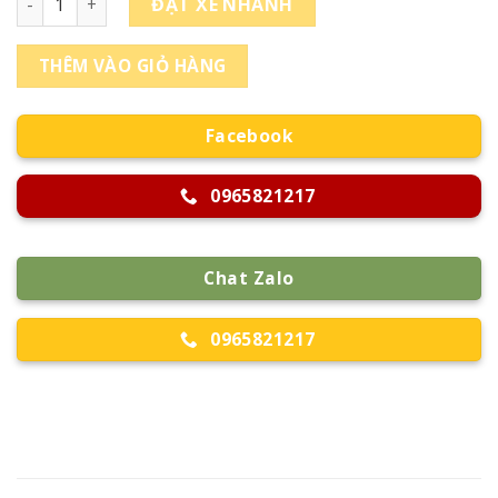
ĐẶT XE NHANH
THÊM VÀO GIỎ HÀNG
Facebook
0965821217
Chat Zalo
0965821217