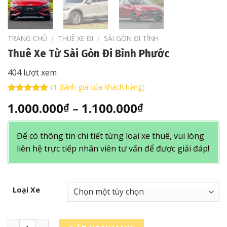
TRANG CHỦ
/
THUÊ XE ĐI
/
SÀI GÒN ĐI TỈNH
Thuê Xe Từ Sài Gòn Đi Bình Phước
404 lượt xem
(
1
đánh giá của khách hàng)
5.00
1
trên 5
Khoảng
1.000.000
–
1.100.000
₫
₫
dựa trên
đánh giá
giá:
từ
Để có thông tin chi tiết từng loại xe thuê, vui lòng
1.000.000₫
liên hệ trực tiếp nhân viên tư vấn để được giải đáp!
đến
1.100.000₫
Loại Xe
Thuê Xe Từ Sài Gòn Đi Bình Phước số lượng