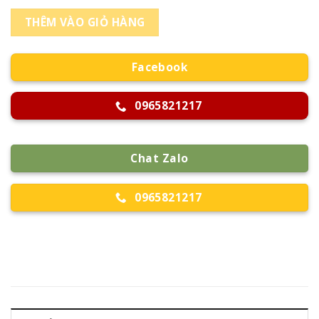
THÊM VÀO GIỎ HÀNG
Facebook
0965821217
Chat Zalo
0965821217