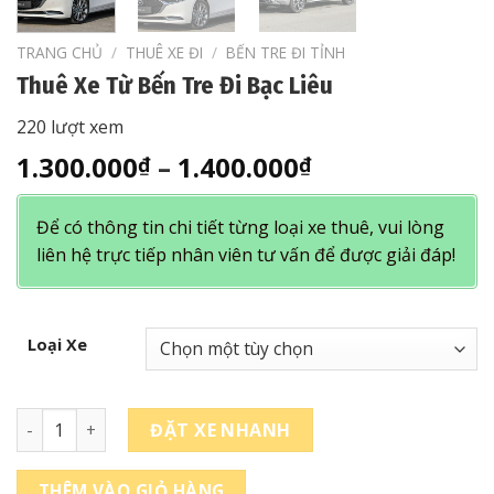
TRANG CHỦ
/
THUÊ XE ĐI
/
BẾN TRE ĐI TỈNH
Thuê Xe Từ Bến Tre Đi Bạc Liêu
220 lượt xem
Khoảng
1.300.000
–
1.400.000
₫
₫
giá:
từ
Để có thông tin chi tiết từng loại xe thuê, vui lòng
1.300.000₫
liên hệ trực tiếp nhân viên tư vấn để được giải đáp!
đến
1.400.000₫
Loại Xe
Thuê Xe Từ Bến Tre Đi Bạc Liêu số lượng
ĐẶT XE NHANH
THÊM VÀO GIỎ HÀNG