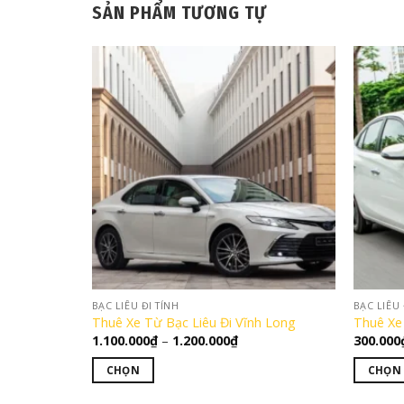
SẢN PHẨM TƯƠNG TỰ
BẠC LIÊU ĐI TỈNH
BẠC LIÊU 
Thuê Xe Từ Bạc Liêu Đi Vĩnh Long
Thuê Xe
Khoảng
1.100.000
₫
–
1.200.000
₫
300.000
giá:
từ
CHỌN
CHỌN
1.100.000₫
đến
Sản
Sản
1.200.000₫