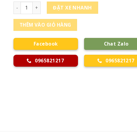
Thuê Xe Từ Bạc Liêu Đi Tiền Giang số lượng
ĐẶT XE NHANH
THÊM VÀO GIỎ HÀNG
Facebook
Chat Zalo
0965821217
0965821217