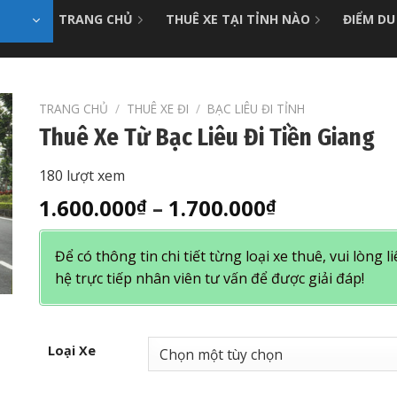
TRANG CHỦ
THUÊ XE TẠI TỈNH NÀO
ĐIỂM DU
TRANG CHỦ
/
THUÊ XE ĐI
/
BẠC LIÊU ĐI TỈNH
Thuê Xe Từ Bạc Liêu Đi Tiền Giang
180 lượt xem
Khoảng
1.600.000
–
1.700.000
₫
₫
giá:
từ
Để có thông tin chi tiết từng loại xe thuê, vui lòng l
1.600.000₫
hệ trực tiếp nhân viên tư vấn để được giải đáp!
đến
1.700.000₫
Loại Xe