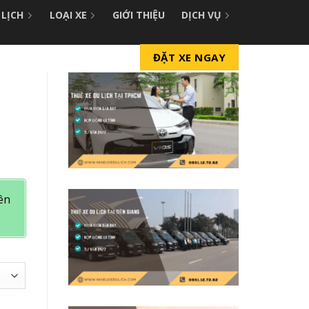
 LỊCH
LOẠI XE
GIỚI THIỆU
DỊCH VỤ
ĐẶT XE NGAY
iên