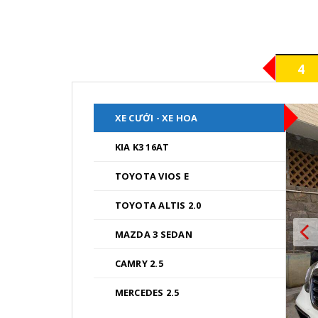
phẩm
có
này
nhiều
có
biến
nhiều
thể.
4
biến
Các
thể.
tùy
Các
chọn
XE CƯỚI - XE HOA
tùy
có
chọn
thể
KIA K3 16AT
có
được
thể
TOYOTA VIOS E
chọn
được
trên
chọn
TOYOTA ALTIS 2.0
trang
trên
sản
MAZDA 3 SEDAN
trang
phẩm
sản
CAMRY 2.5
phẩm
MERCEDES 2.5