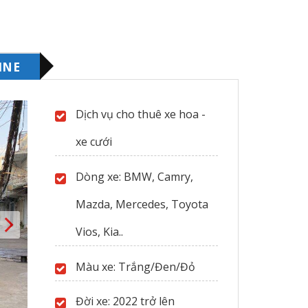
có
nhiều
biến
thể.
INE
Các
tùy
chọn
Dịch vụ cho thuê xe hoa -
có
xe cưới
thể
được
chọn
Dòng xe: BMW, Camry,
trên
Mazda, Mercedes, Toyota
trang
sản
Vios, Kia..
phẩm
Màu xe: Trắng/Đen/Đỏ
Đời xe: 2022 trở lên