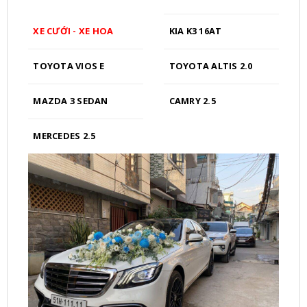
tùy
chọn
XE CƯỚI - XE HOA
KIA K3 16AT
có
thể
TOYOTA VIOS E
TOYOTA ALTIS 2.0
được
chọn
trên
MAZDA 3 SEDAN
CAMRY 2.5
trang
sản
MERCEDES 2.5
phẩm