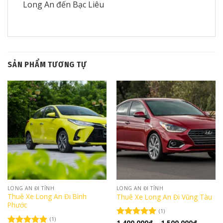
Long An đến Bạc Liêu
SẢN PHẨM TƯƠNG TỰ
LONG AN ĐI TỈNH
LONG AN ĐI TỈNH
Thuê Xe Long An Đi Bình
Thuê Xe Long An Đi Vũng Tàu
Phước
(1)
(1)
Khoảng
1.400.000
₫
–
1.500.000
₫
Được xếp