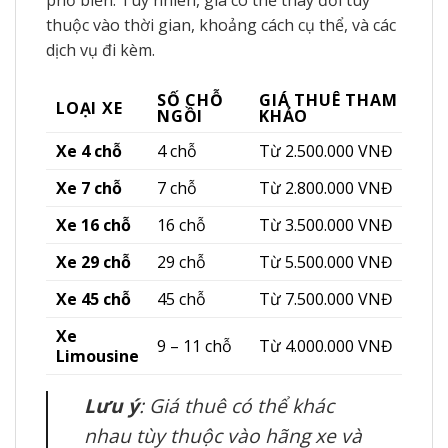
phổ biến. Tuy nhiên, giá có thể thay đổi tùy
thuộc vào thời gian, khoảng cách cụ thể, và các
dịch vụ đi kèm.
SỐ CHỖ
GIÁ THUÊ THAM
LOẠI XE
NGỒI
KHẢO
Xe 4 chỗ
4 chỗ
Từ 2.500.000 VNĐ
Xe 7 chỗ
7 chỗ
Từ 2.800.000 VNĐ
Xe 16 chỗ
16 chỗ
Từ 3.500.000 VNĐ
Xe 29 chỗ
29 chỗ
Từ 5.500.000 VNĐ
Xe 45 chỗ
45 chỗ
Từ 7.500.000 VNĐ
Xe
9 – 11 chỗ
Từ 4.000.000 VNĐ
Limousine
Lưu ý
: Giá thuê có thể khác
nhau tùy thuộc vào hãng xe và