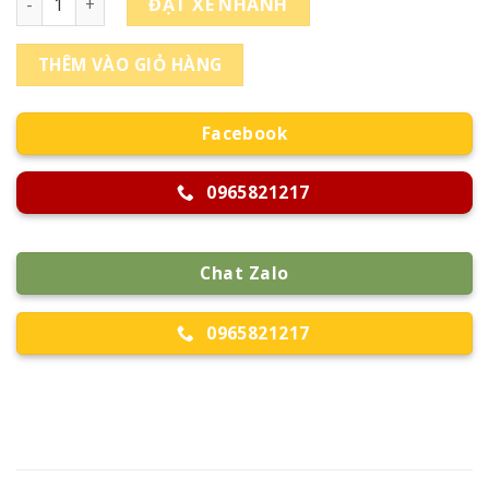
ĐẶT XE NHANH
THÊM VÀO GIỎ HÀNG
Facebook
0965821217
Chat Zalo
0965821217