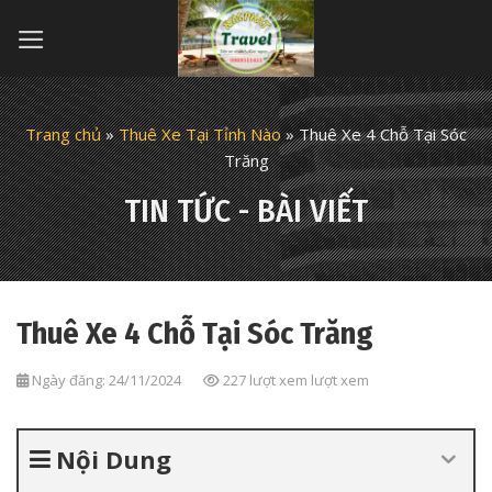
Skip
to
content
Trang chủ
»
Thuê Xe Tại Tỉnh Nào
»
Thuê Xe 4 Chỗ Tại Sóc
Trăng
TIN TỨC - BÀI VIẾT
Thuê Xe 4 Chỗ Tại Sóc Trăng
Ngày đăng: 24/11/2024
227 lượt xem lượt xem
Nội Dung