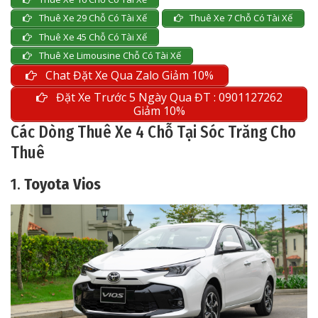
Thuê Xe 29 Chỗ Có Tài Xế
Thuê Xe 7 Chỗ Có Tài Xế
Thuê Xe 45 Chỗ Có Tài Xế
Thuê Xe Limousine Chỗ Có Tài Xế
Chat Đặt Xe Qua Zalo Giảm 10%
Đặt Xe Trước 5 Ngày Qua ĐT : 0901127262
Giảm 10%
Các Dòng Thuê Xe 4 Chỗ Tại Sóc Trăng Cho
Thuê
1.
Toyota Vios